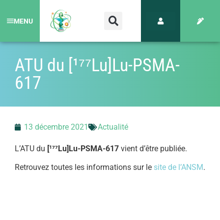
MENU
ATU du [¹⁷⁷Lu]Lu-PSMA-
617
13 décembre 2021
Actualité
L’ATU du
[¹⁷⁷Lu]Lu-PSMA-617
vient d’être publiée.
Retrouvez toutes les informations sur le
site de l’ANSM
.