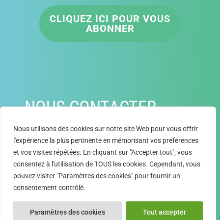
CLIQUEZ ICI POUR VOUS
ABONNER
NOUS CONTACTER
Nous utilisons des cookies sur notre site Web pour vous offrir
Adresse email
l'expérience la plus pertinente en mémorisant vos préférences
secretariat@snrph.org
et vos visites répétées. En cliquant sur "Accepter tout", vous
consentez à l'utilisation de TOUS les cookies. Cependant, vous
pouvez visiter "Paramètres des cookies" pour fournir un
consentement contrôlé.
Website powered by Colloquium 2022 –
Mentions légales
Paramètres des cookies
Tout accepter