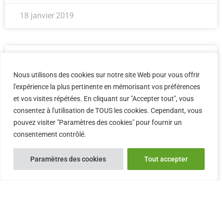
18 janvier 2019
Atelier DPC : prise en
Nous utilisons des cookies sur notre site Web pour vous offrir
charge du cancer de la
l'expérience la plus pertinente en mémorisant vos préférences
et vos visites répétées. En cliquant sur "Accepter tout", vous
prostate. CSH Marseille
consentez à l'utilisation de TOUS les cookies. Cependant, vous
pouvez visiter "Paramètres des cookies" pour fournir un
2019 2eme partie
consentement contrôlé.
Cette page est réservée aux adhérent(e)s de la
Paramètres des cookies
Tout accepter
SNRPH. Cliquez ici pour devenir membre
LIRE LA SUITE